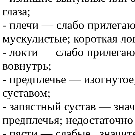
глаза;
- плечи — слабо прилегаю
мускулистые; короткая ло
- локти — слабо прилега
вовнутрь;
- предплечье — изогнуто
суставом;
- запястный сустав — зна
предплечья; недостаточно
- пясти — слабые, значит