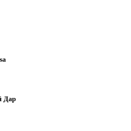
sa
й Дар